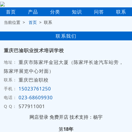
首页
产品
分类
知识
问答
联系
当前位置 >
首页
> 联系
联系我们
重庆巴渝职业技术培训学校
重庆市陈家坪金冠大厦（陈家坪长途汽车站旁，
地址：
陈家坪展览中心对面）
重庆巴渝职校
联系：
15023761250
手机：
023-68609930
电话：
577911001
Q Q：
网店登录
免费开店
技术支持：杨宇
第
18年