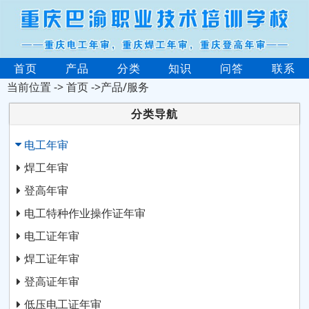
首页
产品
分类
知识
问答
联系
当前位置 ->
首页
->产品/服务
分类导航
电工年审
焊工年审
登高年审
电工特种作业操作证年审
电工证年审
焊工证年审
登高证年审
低压电工证年审